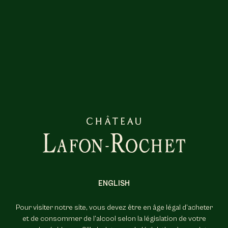
FR
EN
Les Pèlerins de Lafon-
Rochet 2017
ENGLISH
021
2020
2019
2018
2017
2016
20
Pour visiter notre site, vous devez être en âge légal d’acheter
et de consommer de l’alcool selon la législation de votre